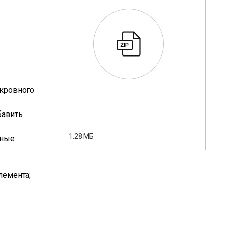
окровного
бавить
1.28 МБ
нные
лемента;