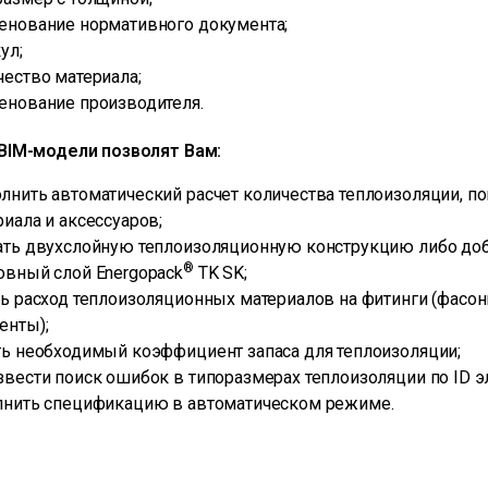
енование нормативного документа;
ул;
чество материала;
енование производителя.
BIM-модели позволят Вам:
лнить автоматический расчет количества теплоизоляции, п
риала и аксессуаров;
ать двухслойную теплоизоляционную конструкцию либо до
®
овный слой Energopack
TK SK;
ть расход теплоизоляционных материалов на фитинги (фасо
енты);
ть необходимый коэффициент запаса для теплоизоляции;
звести поиск ошибок в типоразмерах теплоизоляции по ID э
лнить спецификацию в автоматическом режиме.