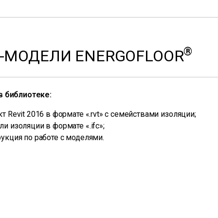
®
M-МОДЕЛИ ENERGOFLOOR
в библиотеке:
т Revit 2016 в формате «.rvt» с семействами изоляции;
и изоляции в формате «.ifc»;
рукция по работе с моделями.