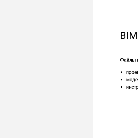
BI
Файлы 
проек
модел
инст