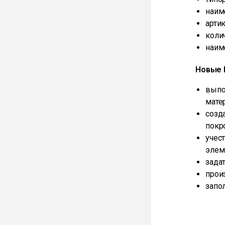
наим
артик
коли
наим
Новые 
выпо
мате
созд
покр
учес
элем
зада
прои
запо