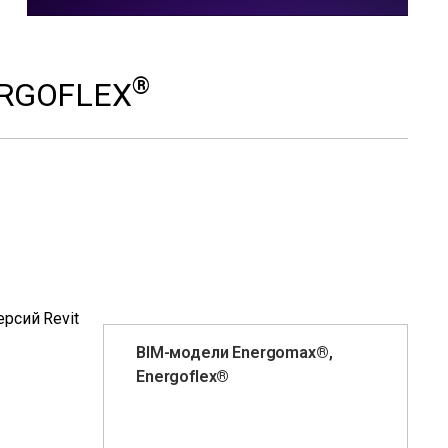
®
ERGOFLEX
рсий Revit
BIM-модели Energomax®,
Energoflex®