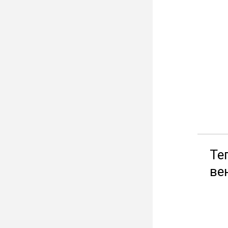
Те
ве