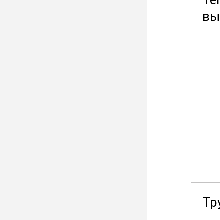
Те
вы
Тр