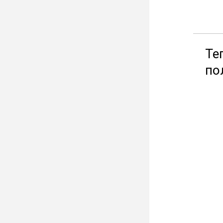
Те
по