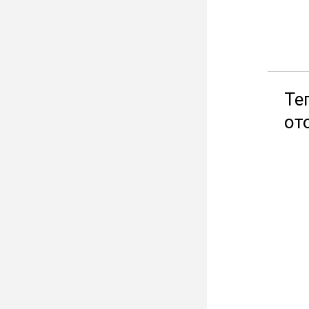
Те
от