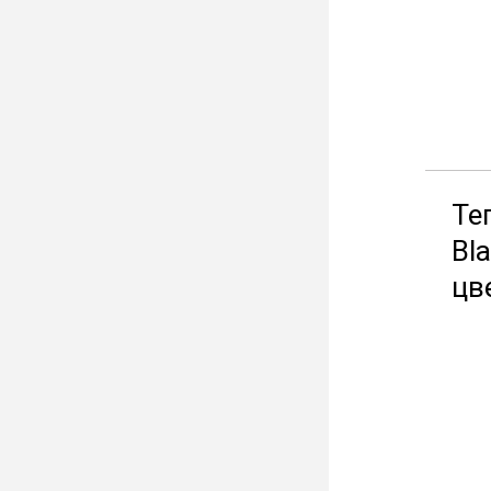
Те
Bl
цв