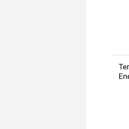
Те
En