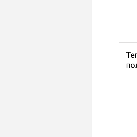
Те
по