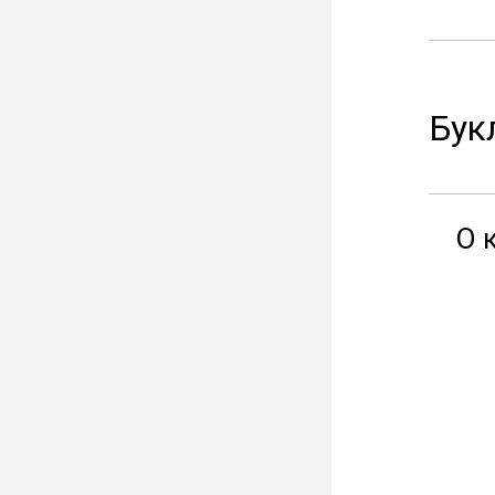
Бук
О 