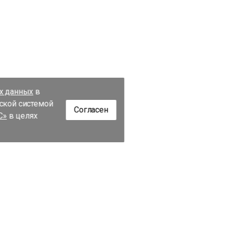
их данных
в
еской системой
Согласен
С»
в целях