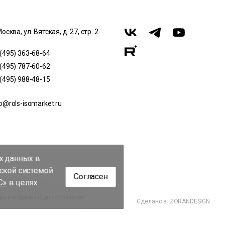
Москва, ул. Вятская, д. 27, стр. 2
 (495) 363-68-64
 (495) 787-60-62
 (495) 988-48-15
o@rols-isomarket.ru
их данных
в
еской системой
Согласен
С»
в целях
и и изображений данного сайта без
Сделано в
ZORANDESIGN