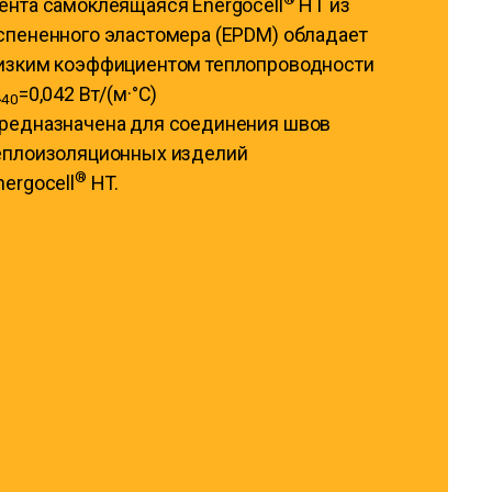
ента самоклеящаяся Energocell
HT из
спененного эластомера (EPDM) обладает
изким коэффициентом теплопроводности
λ
=0,042 Вт/(м·°С)
40
редназначена для соединения швов
еплоизоляционных изделий
®
nergocell
HT.