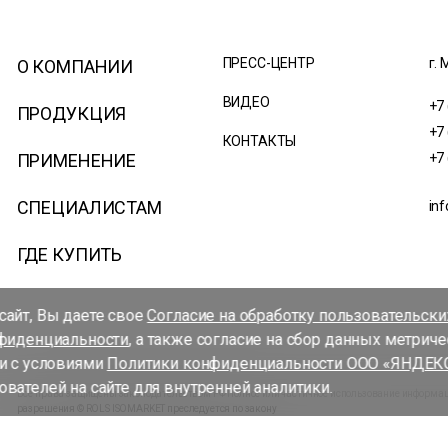
ПРЕСС-ЦЕНТР
г. 
О КОМПАНИИ
ВИДЕО
+7
ПРОДУКЦИЯ
+7
КОНТАКТЫ
ПРИМЕНЕНИЕ
+7
СПЕЦИАЛИСТАМ
inf
ГДЕ КУПИТЬ
айт, Вы даете свое
Согласие на обработку пользовательск
фиденциальности
, а также согласие на сбор данных метрич
и с условиями
Политики конфиденциальности ООО «ЯНДЕК
вателей на сайте для внутренней аналитики.
Все права защищены законодательством РФ Полное или частичное использование информаци
разрешения © ROLS ISOMARKET преследуется по закону