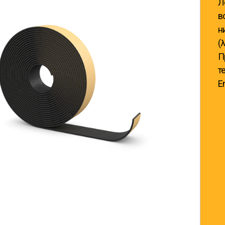
Л
в
н
(
П
т
E