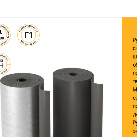
Р
с
ш
о
п
т
М
с
п
д
Р
э