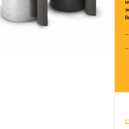
м
э
В