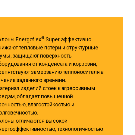
®
улоны Energoflex
Super эффективно
нижают тепловые потери и структурные
умы, защищают поверхность
борудования от конденсата и коррозии,
репятствуют замерзанию теплоносителя в
ечение заданного времени.
атериал изделий стоек к агрессивным
редам, обладает повышенной
рочностью, влагостойкостью и
олговечностью.
улоны отличаются высокой
нергоэффективностью, технологичностью