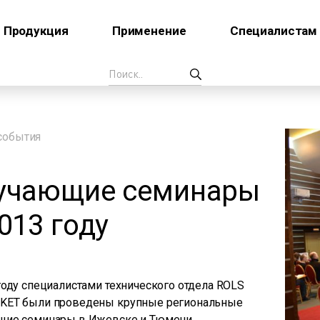
Продукция
Применение
Специалистам
события
учающие семинары
013 году
году специалистами технического отдела ROLS
KET были проведены крупные региональные
щие семинары в Ижевске и Тюмени.