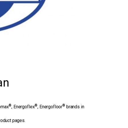
an
®
®
®
gomax
, Energoflex
, Energofloor
brands in
roduct pages.