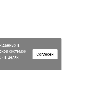
их данных
в
еской системой
Согласен
С»
в целях