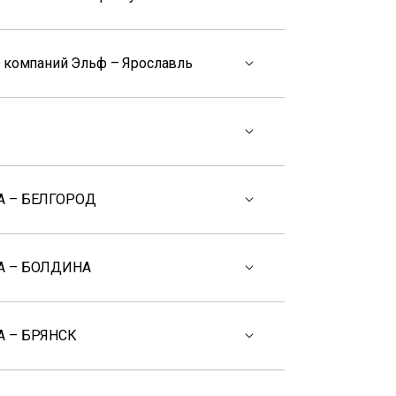
а компаний Эльф – Ярославль
А – БЕЛГОРОД
А – БОЛДИНА
 – БРЯНСК