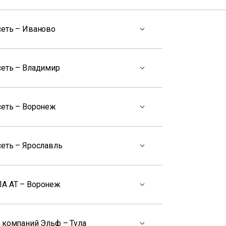
сеть – Иваново
сеть – Владимир
сеть – Воронеж
сеть – Ярославль
А АТ – Воронеж
 компаний Эльф – Тула