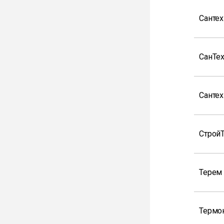
Санте
СанТе
Санте
Строй
Терем
Термо