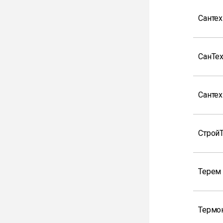
Санте
СанТе
Санте
Строй
Терем
Термо