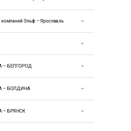
а компаний Эльф – Ярославль
А – БЕЛГОРОД
А – БОЛДИНА
 – БРЯНСК