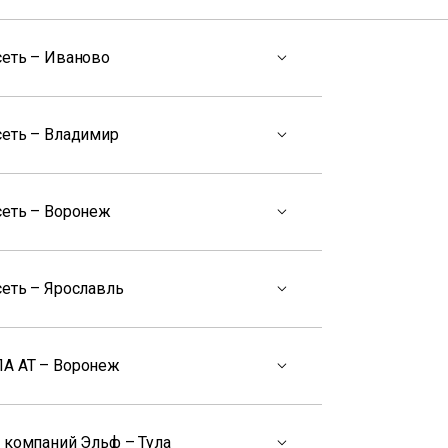
сеть – Иваново
сеть – Владимир
сеть – Воронеж
сеть – Ярославль
А АТ – Воронеж
 компаний Эльф – Тула