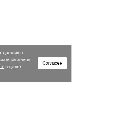
их данных
в
еской системой
Согласен
С»
в целях