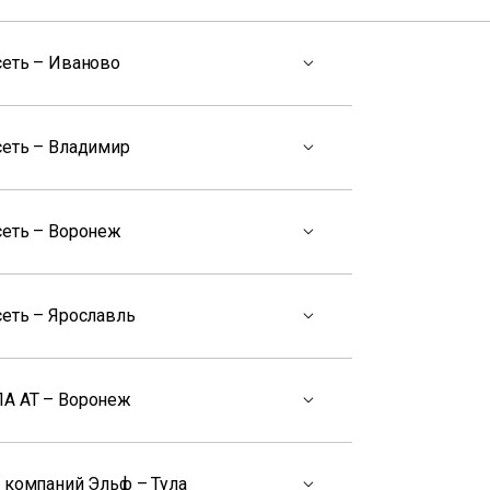
сеть – Иваново
сеть – Владимир
сеть – Воронеж
сеть – Ярославль
А АТ – Воронеж
 компаний Эльф – Тула