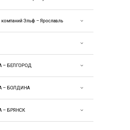
а компаний Эльф – Ярославль
А – БЕЛГОРОД
А – БОЛДИНА
 – БРЯНСК