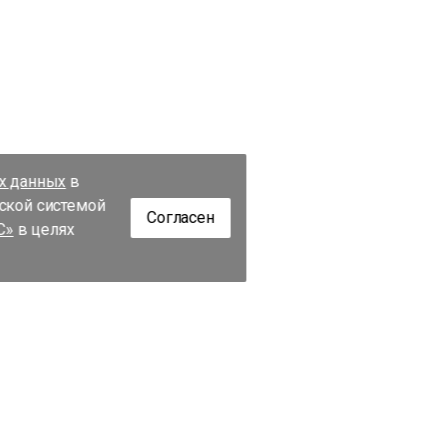
их данных
в
еской системой
Согласен
С»
в целях