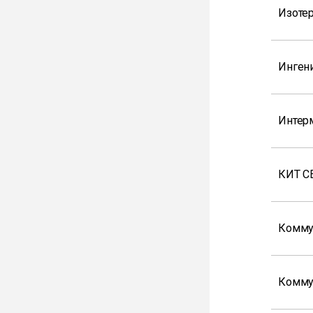
Изоте
Инген
Интер
КИТ С
Комму
Комму