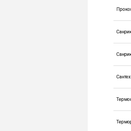
Проко
Санри
Санрик
Сантех
Термо
Термор