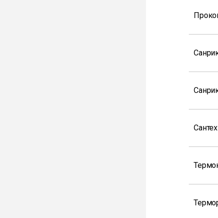
Проко
Санри
Санрик
Сантех
Термо
Термор