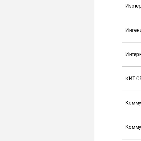
Изоте
Инген
Интер
КИТ С
Комму
Комму