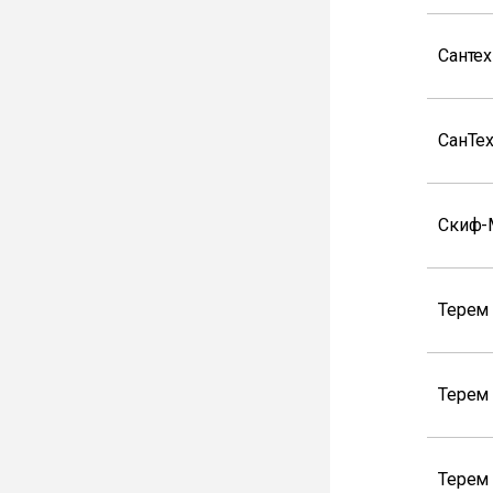
Санте
СанТе
Скиф-
Терем 
Терем
Терем