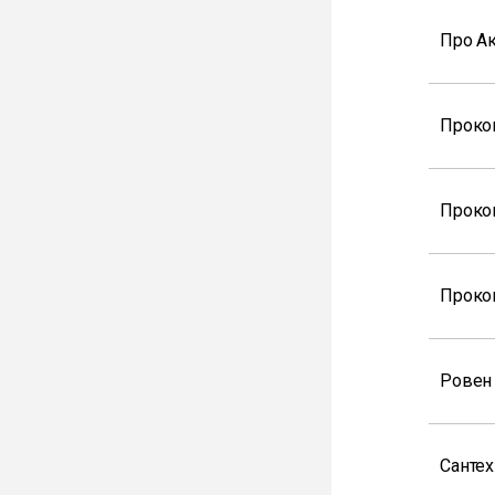
Про А
Проко
Проко
Проко
Ровен
Санте