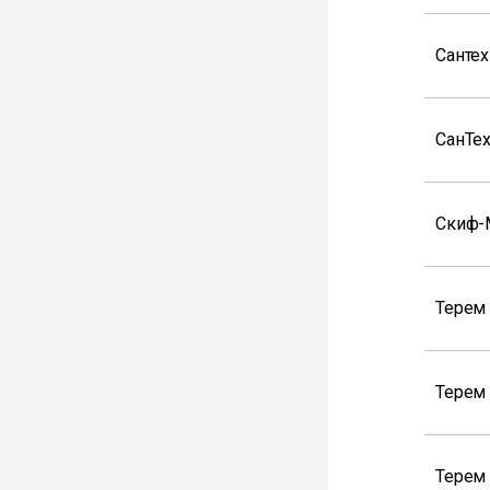
Санте
СанТе
Скиф-
Терем 
Терем
Терем