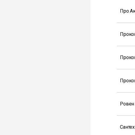
Про А
Проко
Проко
Проко
Ровен
Санте