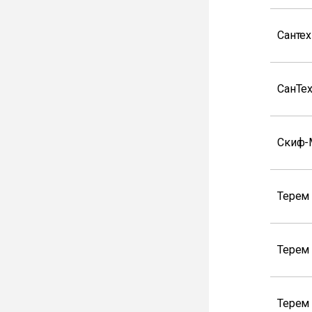
Санте
СанТе
Скиф-
Терем 
Терем
Терем