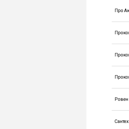
Про А
Проко
Проко
Проко
Ровен
Санте