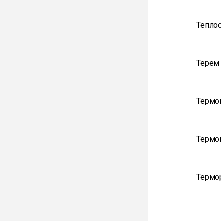
Теплоо
Терем 
Термо
Термо
Термор