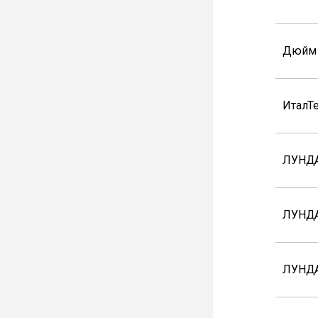
Дюйм
ИталТ
ЛУНДА
ЛУНДА
ЛУНД