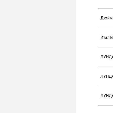
Дюйм
ИталТ
ЛУНДА
ЛУНДА
ЛУНД