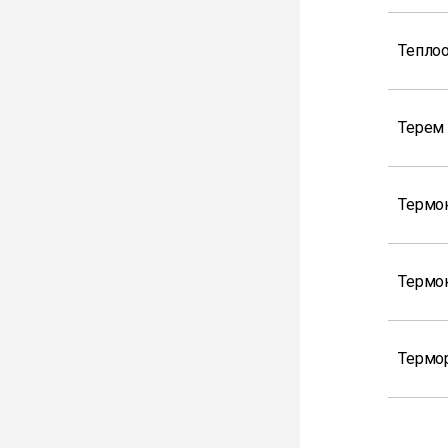
Теплоо
Терем 
Термо
Термо
Термор