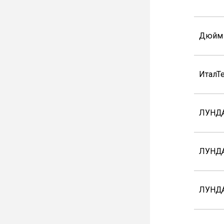
Дюйм
ИталТ
ЛУНДА
ЛУНДА
ЛУНД