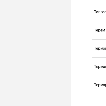
Теплоо
Терем 
Термо
Термо
Термор