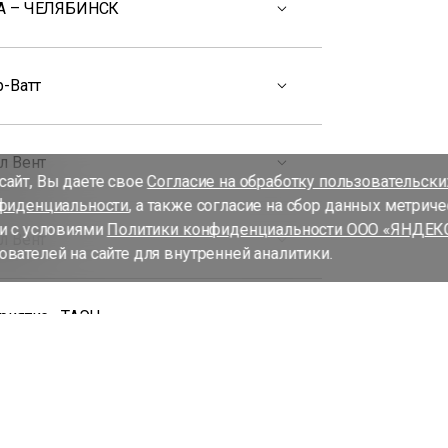
А – ЧЕЛЯБИНСК
р-Ватт
л Вент
айт, Вы даете свое
Согласие на обработку пользовательск
фиденциальности
, а также согласие на сбор данных метрич
и с условиями
Политики конфиденциальности ООО «ЯНДЕК
л Вент
вателей на сайте для внутренней аналитики.
риятие «ТАЭН»
нсим