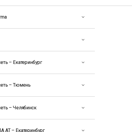
rma
еть – Екатеринбург
сеть – Тюмень
сеть – Челябинск
А АТ – Екатеринбург