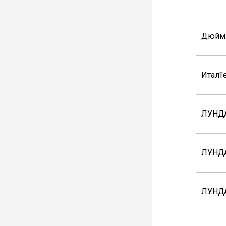
Дюйм
ИталТ
ЛУНДА
ЛУНДА
ЛУНД