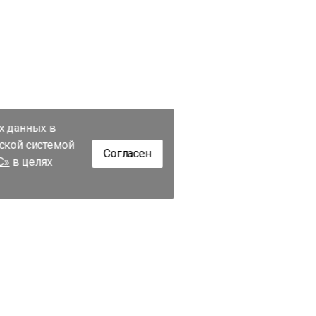
их данных
в
еской системой
Согласен
С»
в целях