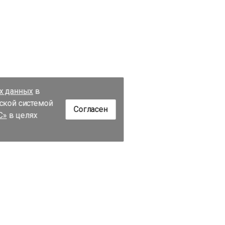
их данных
в
еской системой
Согласен
С»
в целях