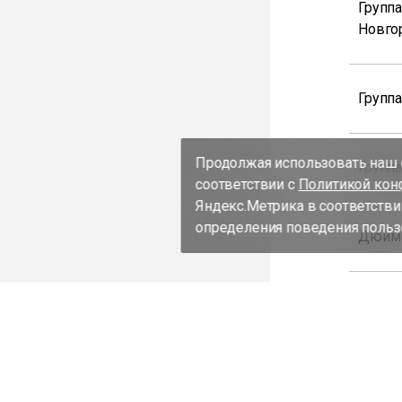
Групп
Новго
Групп
Продолжая использовать наш с
Групп
соответствии с
Политикой кон
Яндекс.Метрика в соответстви
определения поведения пользо
Дюйм
Дюйм
Дюйм