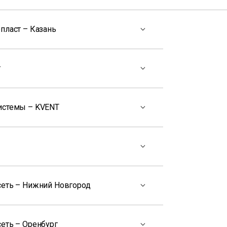
пласт – Казань
т
истемы – KVENT
сеть – Нижний Новгород
еть – Оренбург