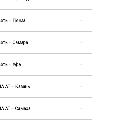
еть – Пенза
сеть – Самара
еть – Уфа
А АТ – Казань
А АТ – Самара