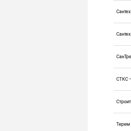
Санте
Санте
СанТр
СТКС 
Строи
Терем 