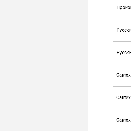
Проко
Русски
Русск
Санте
Санте
Санте