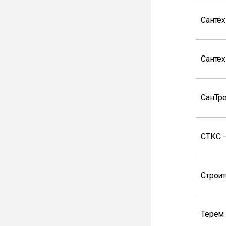
Санте
Санте
СанТр
СТКС 
Строи
Терем 