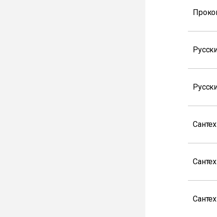
Проко
Русски
Русск
Санте
Санте
Санте