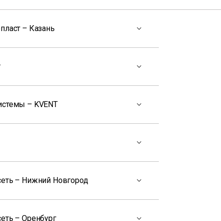
пласт – Казань
т
истемы – KVENT
сеть – Нижний Новгород
еть – Оренбург