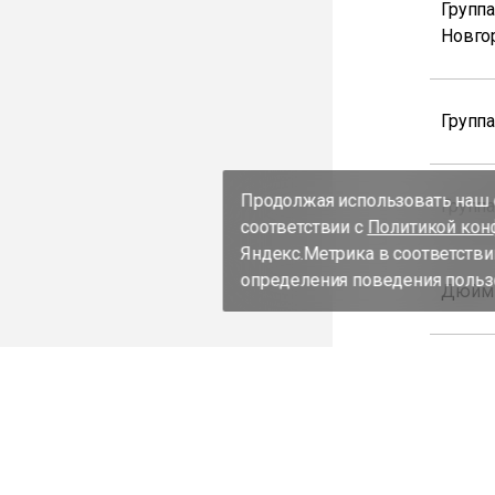
Групп
Новго
Групп
Продолжая использовать наш с
Групп
соответствии с
Политикой кон
Яндекс.Метрика в соответстви
определения поведения пользо
Дюйм
Дюйм
Дюйм