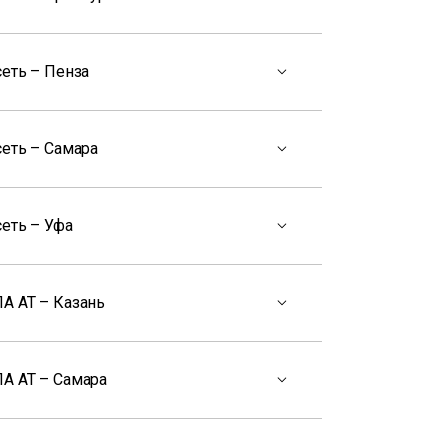
еть – Пенза
сеть – Самара
еть – Уфа
А АТ – Казань
А АТ – Самара