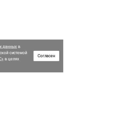
их данных
в
еской системой
Согласен
С»
в целях