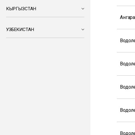
КЫРГЫЗСТАН
Ангар
УЗБЕКИСТАН
Водол
Водол
Водол
Водол
Водол