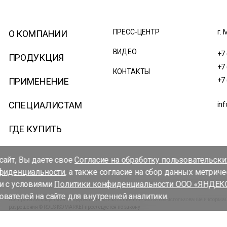
ПРЕСС-ЦЕНТР
г. 
О КОМПАНИИ
ВИДЕО
+7
ПРОДУКЦИЯ
+7
КОНТАКТЫ
ПРИМЕНЕНИЕ
+7
СПЕЦИАЛИСТАМ
inf
ГДЕ КУПИТЬ
айт, Вы даете свое
Согласие на обработку пользовательск
фиденциальности
, а также согласие на сбор данных метрич
и с условиями
Политики конфиденциальности ООО «ЯНДЕК
вателей на сайте для внутренней аналитики.
Все права защищены законодательством РФ Полное или частичное использование информаци
разрешения © ROLS ISOMARKET преследуется по закону