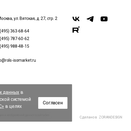
Москва, ул. Вятская, д. 27, стр. 2
 (495) 363-68-64
 (495) 787-60-62
 (495) 988-48-15
o@rols-isomarket.ru
их данных
в
еской системой
Согласен
С»
в целях
и и изображений данного сайта без
Сделано в
ZORANDESIGN